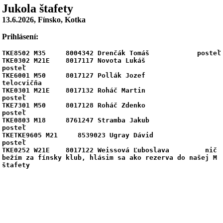
Jukola štafety
13.6.2026, Fínsko, Kotka
Prihlásení:
TKE8502 M35     8004342 Drenčák Tomáš            posteľ 

TKE0302 M21E    8017117 Novota Lukáš               
posteľ 

TKE6001 M50     8017127 Pollák Jozef                
telocvičňa 

TKE0301 M21E    8017132 Roháč Martin               
posteľ 

TKE7301 M50     8017128 Roháč Zdenko               
posteľ 

TKE0803 M18     8761247 Stramba Jakub                
posteľ 

TKETKE9605 M21     8539023 Ugray Dávid                 
posteľ 

TKE0252 W21E    8017122 Weissová Ľuboslava         nič 
bežím za fínsky klub, hlásim sa ako rezerva do našej M 
štafety
