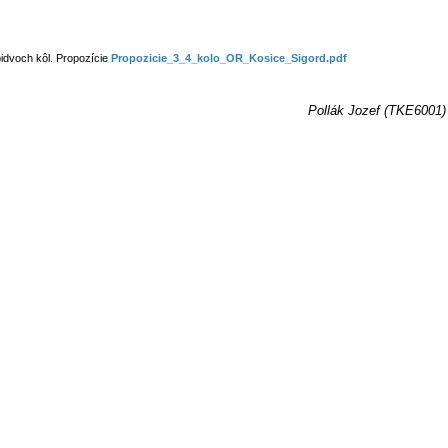
bidvoch kôl. Propozície
Propozicie_3_4_kolo_OR_Kosice_Sigord.pdf
Pollák Jozef (TKE6001)