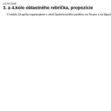
10.04.2026
3. a 4.kolo oblastného rebríčka, propozície
V nedeľu 19.apríla organizujeme v okolí Spoločenského pavilónu na Terase a na Sigorde 