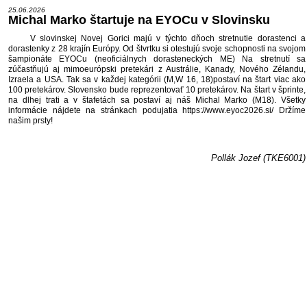
25.06.2026
Michal Marko štartuje na EYOCu v Slovinsku
V slovinskej Novej Gorici majú v týchto dňoch stretnutie dorastenci a
dorastenky z 28 krajín Európy. Od štvrtku si otestujú svoje schopnosti na svojom
šampionáte EYOCu (neoficiálnych dorasteneckých ME) Na stretnutí sa
zúčastňujú aj mimoeurópski pretekári z Austrálie, Kanady, Nového Zélandu,
Izraela a USA. Tak sa v každej kategórii (M,W 16, 18)postaví na štart viac ako
100 pretekárov. Slovensko bude reprezentovať 10 pretekárov. Na štart v šprinte,
na dlhej trati a v štafetách sa postaví aj náš Michal Marko (M18). Všetky
informácie nájdete na stránkach podujatia https://www.eyoc2026.si/ Držíme
našim prsty!
Pollák Jozef (TKE6001)