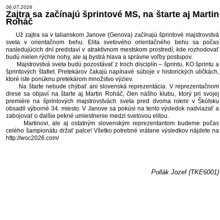
06.07.2026
Zajtra sa začínajú šprintové MS, na štarte aj Martin
Roháč
Už zajtra sa v talianskom Janove (Genova) začínajú šprintové majstrovstvá
sveta v orientačnom behu. Elita svetového orientačného behu sa počas
nasledujúcich dní predstaví v atraktívnom mestskom prostredí, kde rozhodovať
budú nielen rýchle nohy, ale aj bystrá hlava a správne voľby postupov.
Majstrovstvá sveta budú pozostávať z troch disciplín – šprintu, KO šprintu a
šprintových štafiet. Pretekárov čakajú napínavé súboje v historických uličkách,
ktoré iste ponúknu pretekárom množstvo výziev.
Na štarte nebude chýbať ani slovenská reprezentácia. V reprezentačnom
drese sa objaví na štarte aj Martin Roháč, člen nášho klubu, ktorý pri svojej
premiére na šprintových majstrovstvách sveta pred dvoma rokmi v Škótsku
obsadil výborné 34. miesto. V Janove sa pokúsi na tento výsledok nadviazať a
zabojovať o ďalšie pekné umiestnenie medzi svetovou elitou.
Martinovi, ale aj ostatným slovenským reprezentantom budeme počas
celého šampionátu držať palce! Všetko potrebné vrátane výsledkov nájdete na
http://woc2026.com/
Pollák Jozef (TKE6001)