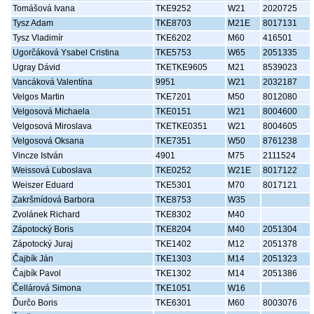
Tomášová Ivana
TKE9252
W21
2020725
Tysz Adam
TKE8703
M21E
8017131
Tysz Vladimír
TKE6202
M60
416501
Ugorčáková Ysabel Cristina
TKE5753
W65
2051335
Ugray Dávid
TKETKE9605
M21
8539023
Vancáková Valentína
9951
W21
2032187
Velgos Martin
TKE7201
M50
8012080
Velgosová Michaela
TKE0151
W21
8004600
Velgosová Miroslava
TKETKE0351
W21
8004605
Velgosová Oksana
TKE7351
W50
8761238
Vincze István
4901
M75
2111524
Weissová Ľuboslava
TKE0252
W21E
8017122
Weiszer Eduard
TKE5301
M70
8017121
Zakršmídová Barbora
TKE8753
W35
Zvolánek Richard
TKE8302
M40
Zápotocký Boris
TKE8204
M40
2051304
Zápotocký Juraj
TKE1402
M12
2051378
Čajbík Ján
TKE1303
M14
2051323
Čajbík Pavol
TKE1302
M14
2051386
Čellárová Simona
TKE1051
W16
Ďurčo Boris
TKE6301
M60
8003076