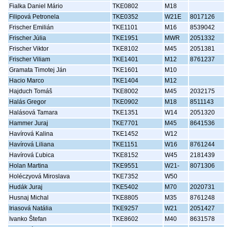
Fialka Daniel Mário
TKE0802
M18
Filipová Petronela
TKE0352
W21E
8017126
Frischer Emilián
TKE1101
M16
8539042
Frischer Júlia
TKE1951
MWR
2051332
Frischer Viktor
TKE8102
M45
2051381
Frischer Viliam
TKE1401
M12
8761237
Gramata Timotej Ján
TKE1601
M10
Hacio Marco
TKE1404
M12
Hajduch Tomáš
TKE8002
M45
2032175
Halás Gregor
TKE0902
M18
8511143
Halásová Tamara
TKE1351
W14
2051320
Hammer Juraj
TKE7701
M45
8641536
Havírová Kalina
TKE1452
W12
Havírová Liliana
TKE1151
W16
8761244
Havírová Ľubica
TKE8152
W45
2181439
Holan Martina
TKE9551
W21-
8071306
Holéczyová Miroslava
TKE7352
W50
Hudák Juraj
TKE5402
M70
2020731
Husnaj Michal
TKE8805
M35
8761248
Iriasová Natália
TKE9257
W21
2051427
Ivanko Štefan
TKE8602
M40
8631578