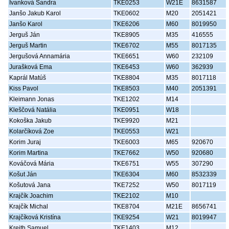
Ivanková Sandra
TKE0253
W21E
8631587
Janšo Jakub Karol
TKE0602
M20
2051421
Janšo Karol
TKE6206
M60
8019950
Jerguš Ján
TKE8905
M35
416555
Jerguš Martin
TKE6702
M55
8017135
Jergušová Annamária
TKE6651
W60
232109
Jurašková Ema
TKE6453
W60
362939
Kaprál Matúš
TKE8804
M35
8017118
Kiss Pavol
TKE8503
M40
2051391
Kleimann Jonas
TKE1202
M14
Kleščová Natália
TKE0951
W18
Kokoška Jakub
TKE9920
M21
Kolarčíková Zoe
TKE0553
W21
Korim Juraj
TKE6003
M65
920670
Korim Martina
TKE7662
W50
920680
Kováčová Mária
TKE6751
W55
307290
Košut Ján
TKE6304
M60
8532339
Košutová Jana
TKE7252
W50
8017119
Krajčík Joachim
TKE2102
M10
Krajčík Michal
TKE8704
M21E
8656741
Krajčíková Kristína
TKE9254
W21
8019947
Kreith Samuel
TKE1403
M12