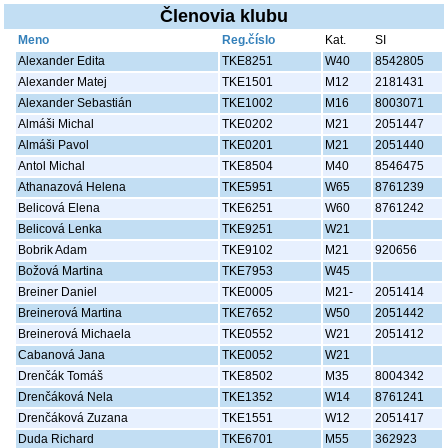
Členovia klubu
Meno
Reg.číslo
Kat.
SI
Alexander Edita
TKE8251
W40
8542805
Alexander Matej
TKE1501
M12
2181431
Alexander Sebastián
TKE1002
M16
8003071
Almáši Michal
TKE0202
M21
2051447
Almáši Pavol
TKE0201
M21
2051440
Antol Michal
TKE8504
M40
8546475
Athanazová Helena
TKE5951
W65
8761239
Belicová Elena
TKE6251
W60
8761242
Belicová Lenka
TKE9251
W21
Bobrik Adam
TKE9102
M21
920656
Božová Martina
TKE7953
W45
Breiner Daniel
TKE0005
M21-
2051414
Breinerová Martina
TKE7652
W50
2051442
Breinerová Michaela
TKE0552
W21
2051412
Cabanová Jana
TKE0052
W21
Drenčák Tomáš
TKE8502
M35
8004342
Drenčáková Nela
TKE1352
W14
8761241
Drenčáková Zuzana
TKE1551
W12
2051417
Duda Richard
TKE6701
M55
362923