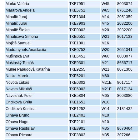
Marko Valéria
TKE7951
W45
8003074
Maľarová Angela
TKE5752
W65
8761240
Mihalič Juraj
TKE1304
M14
2051359
Mihalič Juraj
TKE7903
M45
2032200
Mihalič Štefan
TKE0002
M20
2032200
Mihaličová Simona
TKE0551
W21
8017133
Mojžiš Samuel
TKE1001
M16
Mudranynets Anastasiia
TKE0752
W20
2051341
Mušinská Eva
TKE6451
W60
8003077
Mušinský Tomáš
TKE9301
M21
8656717
Müller Papugová Katarína
TKE9255
W21
8071306
Nosko Marek
TKE6201
M60
Novota Lukáš
TKE0302
M21E
8017117
Novota Mikuláš
TKE6002
M21E
8017124
Návesňák Peter
TKE5804
M65
8003080
Ondiková Gréta
TKE1651
W10
Ondiková Kristína
TKE1252
W14
2181432
Oľhava Bruno
TKE2401
M10
Oľhava Hugo
TKE2101
M10
Oľhava Rastislav
TKE8901
M35
8670464
Oľhava Richard
TKE8802
M35
307266