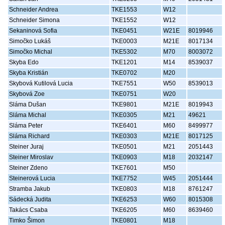
Schneider Andrea
TKE1553
W12
Schneider Simona
TKE1552
W12
Sekaninová Sofia
TKE0451
W21E
8019946
Simočko Lukáš
TKE0003
M21E
8017134
Simočko Michal
TKE5302
M70
8003072
Skyba Edo
TKE1201
M14
8539037
Skyba Kristián
TKE0702
M20
Skybová Kutilová Lucia
TKE7551
W50
8539013
Skybová Zoe
TKE0751
W20
Sláma Dušan
TKE9801
M21E
8019943
Sláma Michal
TKE0305
M21
49621
Sláma Peter
TKE6401
M60
8499977
Sláma Richard
TKE0303
M21E
8017125
Steiner Juraj
TKE0501
M21
2051443
Steiner Miroslav
TKE0903
M18
2032147
Steiner Zdeno
TKE7601
M50
Steinerová Lucia
TKE7752
W45
2051444
Stramba Jakub
TKE0803
M18
8761247
Sádecká Judita
TKE6253
W60
8015308
Takács Csaba
TKE6205
M60
8639460
Timko Šimon
TKE0801
M18