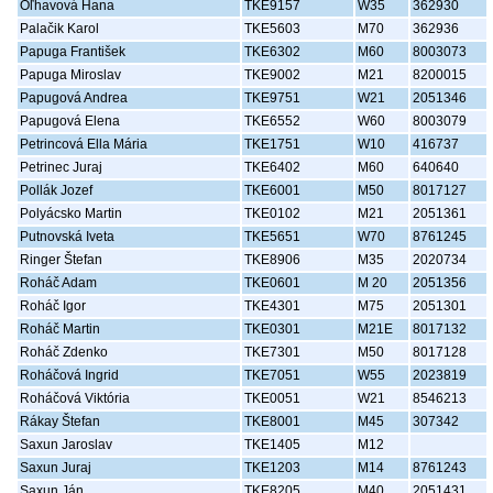
Oľhavová Hana
TKE9157
W35
362930
Palačik Karol
TKE5603
M70
362936
Papuga František
TKE6302
M60
8003073
Papuga Miroslav
TKE9002
M21
8200015
Papugová Andrea
TKE9751
W21
2051346
Papugová Elena
TKE6552
W60
8003079
Petrincová Ella Mária
TKE1751
W10
416737
Petrinec Juraj
TKE6402
M60
640640
Pollák Jozef
TKE6001
M50
8017127
Polyácsko Martin
TKE0102
M21
2051361
Putnovská Iveta
TKE5651
W70
8761245
Ringer Štefan
TKE8906
M35
2020734
Roháč Adam
TKE0601
M 20
2051356
Roháč Igor
TKE4301
M75
2051301
Roháč Martin
TKE0301
M21E
8017132
Roháč Zdenko
TKE7301
M50
8017128
Roháčová Ingrid
TKE7051
W55
2023819
Roháčová Viktória
TKE0051
W21
8546213
Rákay Štefan
TKE8001
M45
307342
Saxun Jaroslav
TKE1405
M12
Saxun Juraj
TKE1203
M14
8761243
Saxun Ján
TKE8205
M40
2051431