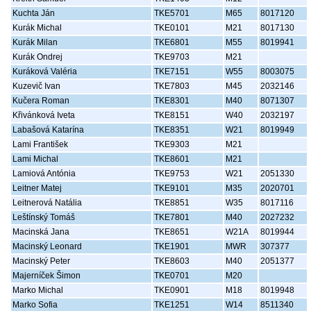
Kuchta Ján
TKE5701
M65
8017120
Kurák Michal
TKE0101
M21
8017130
Kurák Milan
TKE6801
M55
8019941
Kurák Ondrej
TKE9703
M21
Kuráková Valéria
TKE7151
W55
8003075
Kuzevič Ivan
TKE7803
M45
2032146
Kučera Roman
TKE8301
M40
8071307
Křivánková Iveta
TKE8151
W40
2032197
Labašová Katarína
TKE8351
W21
8019949
Lami František
TKE9303
M21
Lami Michal
TKE8601
M21
Lamiová Antónia
TKE9753
W21
2051330
Leitner Matej
TKE9101
M35
2020701
Leitnerová Natália
TKE8851
W35
8017116
Leštínský Tomáš
TKE7801
M40
2027232
Macinská Jana
TKE8651
W21A
8019944
Macinský Leonard
TKE1901
MWR
307377
Macinský Peter
TKE8603
M40
2051377
Majerníček Šimon
TKE0701
M20
Marko Michal
TKE0901
M18
8019948
Marko Sofia
TKE1251
W14
8511340