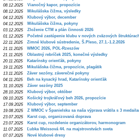
Vianočný kapor, propozície
08.12.2025
Mikulášska čižma, výsledky
08.12.2025
Klubový výbor, december
04.12.2025
Mikulášska čižma, pokyny
04.12.2025
Zloženie CTM a plán činnosti 2026
03.12.2025
Početné zastúpenie klubu v nových zväzových štruktúrac
01.12.2025
Zimné klubové sústredenie, Š.Pleso, 27.1.-1.2.2026
22.11.2025
WMOC 2026, POL-Rzeszów
21.11.2025
Oblastný rebríček 2025, konečné výsledky
21.11.2025
Katarínsky orienťák, pokyny
20.11.2025
Mikulášska čižma, propozície, plagátik
19.11.2025
Záver sezóny, záverečné pokyny
13.11.2025
Beh na kysacký hrad, Katarínsky orienťák
04.11.2025
Záver sezóny 2025
31.10.2025
Klubový výbor, október
28.10.2025
Košický trojkráľový beh 2026, propozície
09.10.2025
Klubový výbor, september
17.09.2025
Z WMOC v Španielsku sa naša výprava vrátila s 3 medail
19.08.2025
Karst cup, organizovaná doprava
23.07.2025
Karst cup, rozdelenie organizátorov, harmonogram
23.07.2025
Ľubka Weissová 44. na majstrovstvách sveta
11.07.2025
Nové klubové dresy
07.07.2025