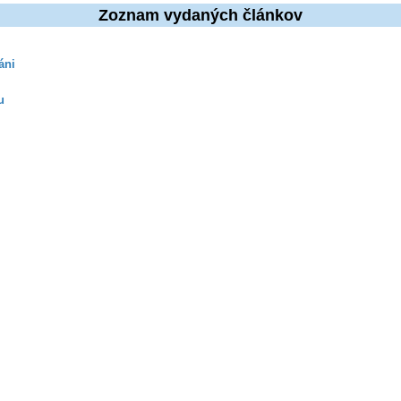
Zoznam vydaných článkov
áni
u