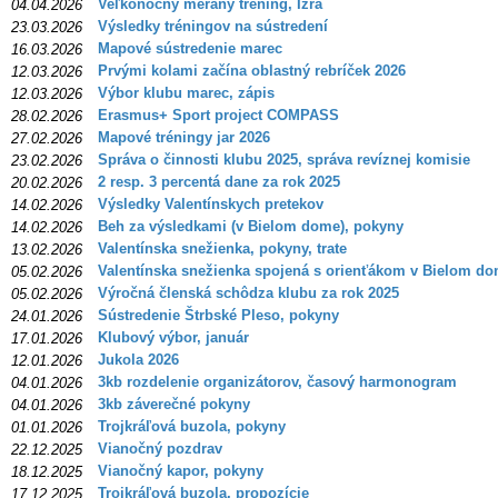
Veľkonočný meraný tréning, Izra
04.04.2026
Výsledky tréningov na sústredení
23.03.2026
Mapové sústredenie marec
16.03.2026
Prvými kolami začína oblastný rebríček 2026
12.03.2026
Výbor klubu marec, zápis
12.03.2026
Erasmus+ Sport project COMPASS
28.02.2026
Mapové tréningy jar 2026
27.02.2026
Správa o činnosti klubu 2025, správa revíznej komisie
23.02.2026
2 resp. 3 percentá dane za rok 2025
20.02.2026
Výsledky Valentínskych pretekov
14.02.2026
Beh za výsledkami (v Bielom dome), pokyny
14.02.2026
Valentínska snežienka, pokyny, trate
13.02.2026
Valentínska snežienka spojená s orienťákom v Bielom d
05.02.2026
Výročná členská schôdza klubu za rok 2025
05.02.2026
Sústredenie Štrbské Pleso, pokyny
24.01.2026
Klubový výbor, január
17.01.2026
Jukola 2026
12.01.2026
3kb rozdelenie organizátorov, časový harmonogram
04.01.2026
3kb záverečné pokyny
04.01.2026
Trojkráľová buzola, pokyny
01.01.2026
Vianočný pozdrav
22.12.2025
Vianočný kapor, pokyny
18.12.2025
Trojkráľová buzola, propozície
17.12.2025