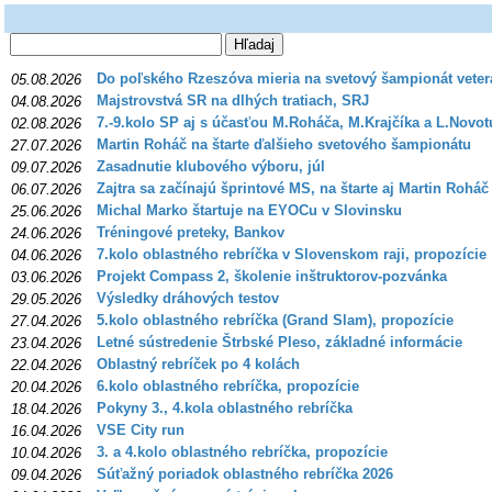
Do poľského Rzeszóva mieria na svetový šampionát veter
05.08.2026
Majstrovstvá SR na dlhých tratiach, SRJ
04.08.2026
7.-9.kolo SP aj s účasťou M.Roháča, M.Krajčíka a L.Novot
02.08.2026
Martin Roháč na štarte ďalšieho svetového šampionátu
27.07.2026
Zasadnutie klubového výboru, júl
09.07.2026
Zajtra sa začínajú šprintové MS, na štarte aj Martin Roháč
06.07.2026
Michal Marko štartuje na EYOCu v Slovinsku
25.06.2026
Tréningové preteky, Bankov
24.06.2026
7.kolo oblastného rebríčka v Slovenskom raji, propozície
04.06.2026
Projekt Compass 2, školenie inštruktorov-pozvánka
03.06.2026
Výsledky dráhových testov
29.05.2026
5.kolo oblastného rebríčka (Grand Slam), propozície
27.04.2026
Letné sústredenie Štrbské Pleso, základné informácie
23.04.2026
Oblastný rebríček po 4 kolách
22.04.2026
6.kolo oblastného rebríčka, propozície
20.04.2026
Pokyny 3., 4.kola oblastného rebríčka
18.04.2026
VSE City run
16.04.2026
3. a 4.kolo oblastného rebríčka, propozície
10.04.2026
Súťažný poriadok oblastného rebríčka 2026
09.04.2026