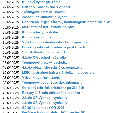
Klubový výbor júl, zápis
07.07.2025
Beh fit v Ťahanovciach v nedeľu
19.06.2025
Tréningové preteky, Bankov
18.06.2025
Zasadnutie klubového výboru, jún
16.06.2025
Rozdelenie organizátorov, harmonogram organizácie MS
06.06.2025
MSR stredná trať, štafety, pokyny
05.06.2025
Klubové testy na dráhe
29.05.2025
Klubový výbor, máj
29.05.2025
5., 6.kolo oblastného rebríčka, propozície
19.05.2025
Oblastný rebríček priebežne po 4 kolách
07.05.2025
Slovak Karst cup, bulletin 1
05.05.2025
4.kolo OR východ - výsledky
01.05.2025
Tréningové preteky, výsledky
27.04.2025
4.kolo oblastného rebríčka, propozície
24.04.2025
MSR na strednej trati a v štafetách, propozície
10.04.2025
Výbor klubu apríl, zápis
03.04.2025
Tréningový pobyt Švédsko, informácie
02.04.2025
Oblastný rebríček priebežne po 3kolách
20.03.2025
Pokyny 1.-3.kola oblastného rebríčka
15.03.2025
2.kolo OR Východ - výsledky
15.03.2025
1.kolo OR Východ - výsledky
15.03.2025
Súťažný poriadok OR 2025
12.03.2025
Správa o činnosti klubu 2024, správa RK